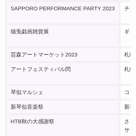
SAPPORO PERFORMANCE PARTY 2023
チカ
猫兎戯画雑貨展
ギャ
芸森アートマーケット2023
札幌
アートフェスティバル閃
札幌
琴似マルシェ
コン
新琴似音楽祭
新琴
HTB秋の大感謝祭
さっ
サッ