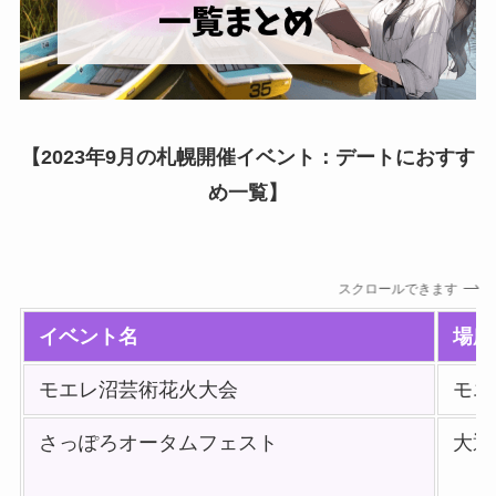
【2023年9月の札幌開催イベント：デートにおすす
め一覧】
スクロールできます
イベント名
場所
モエレ沼芸術花火大会
モエ
さっぽろオータムフェスト
大通