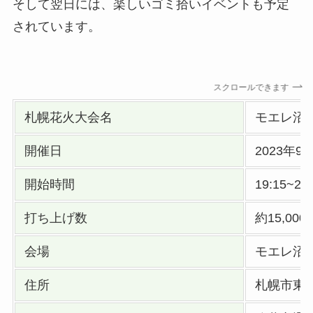
そして翌日には、楽しいゴミ拾いイベントも予定
されています。
スクロールできます
札幌花火大会名
モエレ沼
開催日
2023年
開始時間
19:15~20:
打ち上げ数
約15,000
会場
モエレ沼
住所
札幌市東区