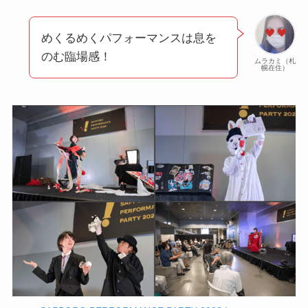
めくるめくパフォーマンスは息を
のむ臨場感！
ムラカミ（札
幌在住）