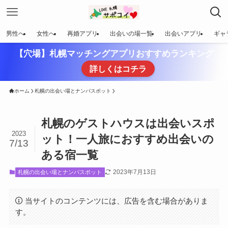
男性へ
女性へ
再婚アプリ
出会いの場一覧
出会いアプリ
ギャ
【穴場】札幌マッチングアプリおすすめランキング
詳しくはコチラ
ホーム
札幌の出会い場とナンパスポット
札幌のゲストハウスは出会いスポ
2023
ット！一人旅におすすめ出会いの
7/13
ある宿一覧
2023年7月13日
札幌の出会い場とナンパスポット
当サイトのコンテンツには、広告を含む場合がありま
す。