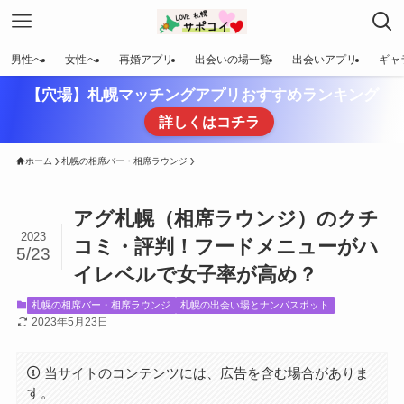
男性へ
女性へ
再婚アプリ
出会いの場一覧
出会いアプリ
ギャ
【穴場】札幌マッチングアプリおすすめランキング
詳しくはコチラ
ホーム
札幌の相席バー・相席ラウンジ
アグ札幌（相席ラウンジ）のクチ
2023
コミ・評判！フードメニューがハ
5/23
イレベルで女子率が高め？
札幌の相席バー・相席ラウンジ
札幌の出会い場とナンパスポット
2023年5月23日
当サイトのコンテンツには、広告を含む場合がありま
す。