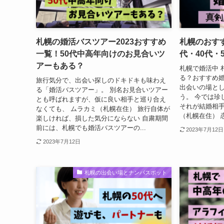
札幌の婚活バスツアー2023おすすめ
札幌のおす
一覧！50代中高年向けのお見合いツ
代・40代・
アーもある？
札幌で婚活中 
る？おすすめ婚
旅行気分で、出会い探しのドキドキも味わえ
出会いの場と
る「婚活バスツアー」。 別名お見合いツアー
う。 今では珍
とも呼ばれますが、仮に良い相手と巡り合え
それが結婚相手
なくても、 ムラカミ（札幌在住） 旅行自体が
（札幌在住） 
楽しければ、損した気分にならない 自粛期間
前には、札幌でも婚活バスツアーの...
2023年7月12日
2023年7月12日
札幌の出会い場とナンパスポット