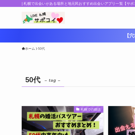
| 札幌で出会いがある場所と地元民おすすめ出会いアプリ一覧【サポ
【穴
ホーム
50代
50代
– tag –
札幌での婚活