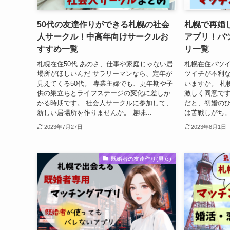
50代の友達作りができる札幌の社会
札幌で再婚
人サークル！中高年向けサークルお
アプリ！バ
すすめ一覧
リ一覧
札幌在住50代 あのさ、仕事や家庭じゃない居
札幌在住バツイ
場所がほしいんだ サラリーマンなら、定年が
ツイチが不利な
見えてくる50代。 専業主婦でも、更年期や子
いますか。 札
供の巣立ちとライフステージの変化に差しか
激しく同意です
かる時期です。 社会人サークルに参加して、
だと、初婚の
新しい居場所を作りませんか。 趣味...
は苦戦しがち。
2023年7月27日
2023年8月1日
既婚者の友達作り(男女)