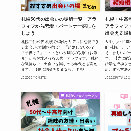
札幌50代の出会いの場所一覧！アラ
札幌・中高
フィフから恋愛・パートナー探しを
アラフィフ
しよう
出会える場
札幌在住50代 札幌で50代がリアルに恋愛でき
今や、人生10
る出会いの場所を教えて 「結婚しないの？」
町 札幌」。 
「子供は？」・・・という世間の攻撃（お節
そ、新しいパ
介）から解放される50代・アラフィフ。 純粋
す。 【先に結
な気持ちで、出会いを楽しめる年代とも言え
婚活を成功させ
ます。 【先に結論を見るなら】 札幌...
め、婚活方法と
2023年6月27日
2023年7月13日
札幌の社会人サークル