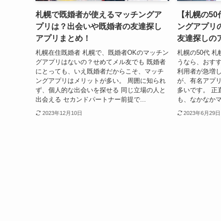
札幌で既婚者が使えるマッチングア
【札幌の5
プリは？出会いや既婚者の友達探し
ングアプリ
アプリまとめ！
友達探しの
札幌在住既婚者 札幌で、既婚者OKのマッチン
札幌の50代 
グアプリはないの？せめてメル友でも 既婚者
うなら、おす
にとっても、いえ既婚者だからこそ、マッチ
利用者が急増
ングアプリはメリットが多い。 周囲に知られ
が、有名アプ
ず、個人的な出会いを探せる 同じ立場の人と
多いです。 正
出会える セカンドパートナー前提で...
も、なかなかマ
2023年12月10日
2023年6月29日