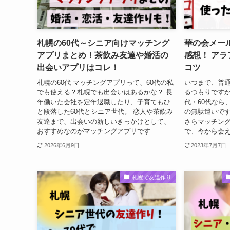
札幌の60代～シニア向けマッチング
華の会メー
アプリまとめ！茶飲み友達や婚活の
感想！ ア
出会いアプリはコレ！
コツ
札幌の60代 マッチングアプリって、60代の私
いつまで、普
でも使える？札幌でも出会いはあるかな？ 長
るつもりですか
年働いた会社を定年退職したり、子育てもひ
代・60代なら
と段落した60代とシニア世代。 恋人や茶飲み
の無駄遣いです
友達まで、出会いの新しいきっかけとして、
さらマッチング
おすすめなのがマッチングアプリです...
で、今から会え
2026年6月9日
2023年7月7日
札幌で友達作り