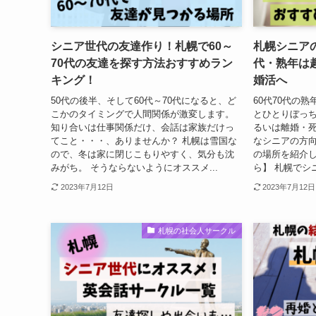
シニア世代の友達作り！札幌で60～
札幌シニアの
70代の友達を探す方法おすすめラン
代・熟年は
キング！
婚活へ
50代の後半、そして60代～70代になると、ど
60代70代の
こかのタイミングで人間関係が激変します。
とひとりぼっち
知り合いは仕事関係だけ、会話は家族だけっ
るいは離婚・死
てこと・・・、ありませんか？ 札幌は雪国な
なシニアの方
ので、冬は家に閉じこもりやすく、気分も沈
の場所を紹介し
みがち。 そうならないようにオススメ...
ら】 札幌でシニ
2023年7月12日
2023年7月12日
札幌の社会人サークル