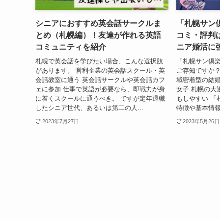
シニアにおすすめ英会話サークルま
「札幌サン
とめ（札幌編）！友達が作れる英語
コミ・評判
コミュニティを紹介
ニア婚活に
札幌で英会話を学びたい場合、こんな選択肢
「札幌サン倶
があります。 営利企業の英会話スクール・英
ご存知ですか？
会話教室に通う 英会話サークルや英会話カフ
域密着型の結婚
ェに参加 仕事で英語が必要なら、即戦力が身
女子 札幌の大
に着くスクールに通うべき。 ですが定年退職
もしやすい 「
したシニア世代、あるいは第二の人...
特徴や基本情報
2023年7月27日
2023年5月26日